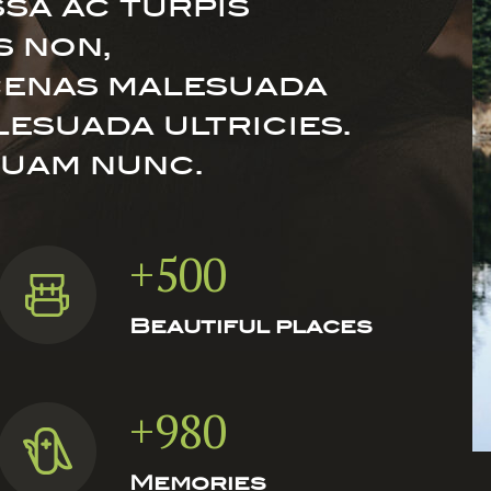
sa ac turpis
s non,
cenas malesuada
lesuada ultricies.
quam nunc.
+500
Beautiful places
+980
Memories