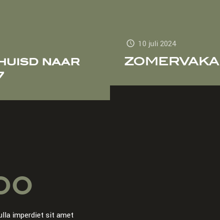
10 juli 2024
huisd naar
ZOMERVAKAN
7
00
ulla imperdiet sit amet