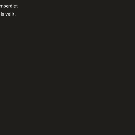
 imperdiet
s velit.