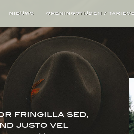
NIEUWS
OPENINGSTIJDEN / TARIEV
r fringilla sed,
end justo vel